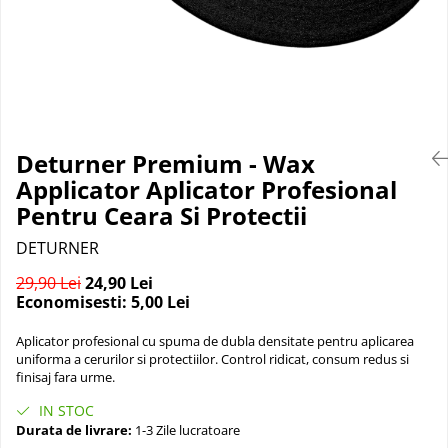
Suprafete Plastic Exterior
Organizatoare auto
Tratament Hidrofob
Parasolare si jaluzele
Suporturi bauturi
Deturner Premium - Wax
Applicator Aplicator Profesional
Pentru Ceara Si Protectii
DETURNER
29,90 Lei
24,90 Lei
Economisesti:
5,00
Lei
Aplicator profesional cu spuma de dubla densitate pentru aplicarea
uniforma a cerurilor si protectiilor. Control ridicat, consum redus si
finisaj fara urme.
IN STOC
Durata de livrare:
1-3 Zile lucratoare