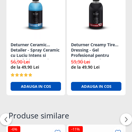
Deturner Ceramic
Deturner Creamy Tire
Detailer - Spray Ceramic
Dressing - Gel
cu Luciu Intens si
Profesional pentru
Hidrofobie Puternica
Anvelope cu SiO2,
56,90 Lei
59,90 Lei
250ml
Finisaj Satinat si
de la 49,90 Lei
de la 49,90 Lei
Protectie Hidrofoba
250ml
ADAUGA IN COS
ADAUGA IN COS
Produse similare
-6%
-11%