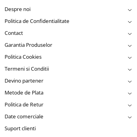
Despre noi
Spuma cu dubla densitate
pentru control si aplicare delicata
Politica de Confidentialitate
Aplicare uniforma
, fara dare
Design ergonomic
cu zona de prindere antialunecare
Contact
Consum redus de produs
Garantia Produselor
Reutilizabil si lavabil
Politica Cookies
Specificatii tehnice
Termeni si Conditii
Devino partener
Tip produs: aplicator profesional pentru ceara
Metode de Plata
Material: spuma hibrida
EVA / uretan
Politica de Retur
Structura: dubla densitate
Intretinere: lavabil manual sau la masina,
fara balsam
Date comerciale
Suport clienti
Recomandare de utilizare