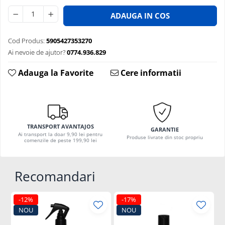
ADAUGA IN COS
Cod Produs:
5905427353270
Ai nevoie de ajutor?
0774.936.829
Adauga la Favorite
Cere informatii
TRANSPORT AVANTAJOS
GARANTIE
Ai transport la doar 9,90 lei pentru
Produse livrate din stoc propriu
comenzile de peste 199,90 lei
Recomandari
-12%
-17%
NOU
NOU