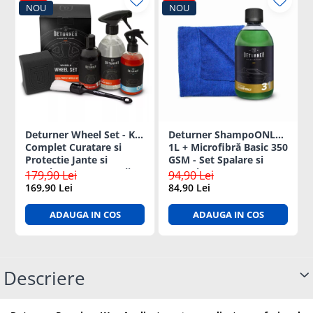
NOU
NOU
Deturner Wheel Set - Kit
Deturner ShampoONLY
Complet Curatare si
1L + Microfibră Basic 350
Protectie Jante si
GSM - Set Spalare si
Anvelope cu Accesorii,
Intretinere auto
179,90 Lei
94,90 Lei
ideal Cadou
169,90 Lei
84,90 Lei
ADAUGA IN COS
ADAUGA IN COS
Descriere