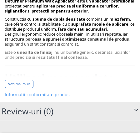
Deturner Premium Wax Applicator
este un
aplicator profesional
proiectat pentru
aplicarea precisa si uniforma a cerurilor,
sigilantilor si protectiilor pentru exterior
.
Constructia cu
spuma de dubla densitate
combina un
miez ferm
,
care ofera control si stabilitate, cu o
suprafata moale de aplicare
, ce
distribuie produsul uniform,
fara dare sau acumulari
.
Designul ergonomic reduce oboseala mainii in utilizari repetate, iar
structura poroasa a spumei optimizeaza consumul de produs
,
asigurand un strat constant si controlat.
Este o
unealta de finisaj
, nu un burete generic, destinata lucrarilor
unde
precizia si rezultatul final conteaza
.
Utilizari recomandate
Vezi mai mult
Informatii conformitate produs
Aplicare ceara solida sau lichida
Aplicare sealant si protectii sintetice
Review-uri
(0)
Lucrari de finisaj exterior pe vopsea
Beneficii principale