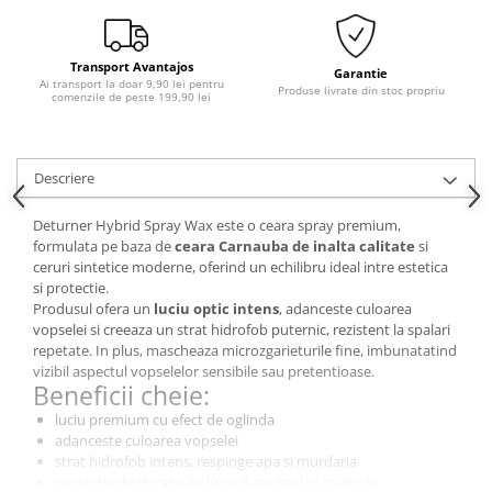
Lanterne si Lumini Semnalizare
Intretinere si Consumabile
Transport Avantajos
Uleiuri si Aditivi
Garantie
Ai transport la doar 9,90 lei pentru
Produse livrate din stoc propriu
comenzile de peste 199,90 lei
Antigel Auto
Baterii telecomanda
Cabluri si Accesorii Acumulatori
Descriere
Canistre Auto
Deturner Hybrid Spray Wax este o ceara spray premium,
Intretinere Generala
formulata pe baza de
ceara Carnauba de inalta calitate
si
ceruri sintetice moderne, oferind un echilibru ideal intre estetica
Reparatii Roti
si protectie.
Sigurante Auto
Produsul ofera un
luciu optic intens
, adanceste culoarea
vopselei si creeaza un strat hidrofob puternic, rezistent la spalari
Oferte si Promotii
repetate. In plus, mascheaza microzgarieturile fine, imbunatatind
Scule si Echipamente
vizibil aspectul vopselelor sensibile sau pretentioase.
Beneficii cheie:
Scule auto
luciu premium cu efect de oglinda
Chingi si accesorii transport
adanceste culoarea vopselei
strat hidrofob intens, respinge apa si murdaria
Depanare Auto
protectie de durata, inclusiv dupa spalari multiple