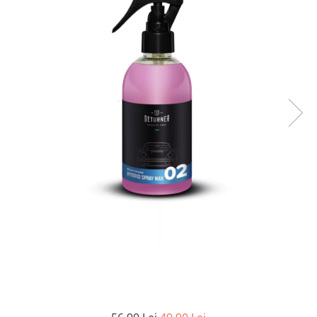
Odorizante auto ventilatie
Suport Auto Telefon
Organizatoare auto
Parasolare si jaluzele
Suporturi bauturi
Cosmetica si Detailing Auto
Interior
Solutii Curatare Interior
Suprafete Plastic Interior
Tapiterii
Accesorii Detailing
Exterior
Jante si Anvelope
Polish Auto si Corectie Vopsea
Pre-spalare si Spuma Auto
Protectie Vopsea
Reconditionare Faruri