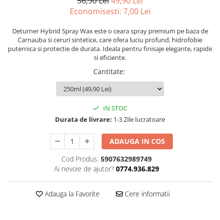
56,90 Lei
49,90 Lei
Economisesti:
7,00
Lei
Solutii Curatare Exterior
Sticla Auto
Deturner Hybrid Spray Wax este o ceara spray premium pe baza de
Suprafete Plastic Exterior
Carnauba si ceruri sintetice, care ofera luciu profund, hidrofobie
puternica si protectie de durata. Ideala pentru finisaje elegante, rapide
Tratament Hidrofob
si eficiente.
Electrice si Electronice Auto
Cantitate
:
Aspiratoare Auto
Carduri si Stick-uri de Memorie
Casti bluetooth
IN STOC
Durata de livrare:
1-3 Zile lucratoare
Incarcatoare Auto
Modulatoare FM si MP3 auto
ADAUGA IN COS
Accesorii biciclete
Cod Produs:
5907632989749
Accesorii pentru biciclete
Ai nevoie de ajutor?
0774.936.829
Intretinere biciclete
Adauga la Favorite
Cere informatii
Iluminare Auto
Becuri auto