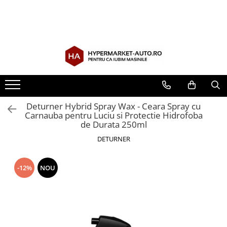
Toate Produsele
Accesorii Auto
Accesorii auto obligatorii
Accesorii Iarna
Exterior Auto
Deturner Hybrid Spray Wax - Ceara Spray cu
Carnauba pentru Luciu si Protectie Hidrofoba
Stergatoare parbriz
de Durata 250ml
Huse scaune auto
DETURNER
Huse volan
Interior Auto
-12%
NOU
Covorase Auto
Odorizante auto de agatat
Odorizante auto lichide
Odorizante auto tip conserva