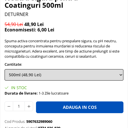
Coatinguri 500ml
DETURNER
54,90 Lei
48,90 Lei
Economisesti:
6,00
Lei
Spuma activa concentrata pentru prespalare sigura, cu pH neutru,
conceputa pentru inmuierea murdariei si reducerea riscului de
microzgarieturi. Adera excelent, are timp de actiune prelungit si este
compatibila cu coatinguri ceramice, ceruri si sealanturi.
Cantitate
:
IN STOC
Durata de livrare:
1-3 Zile lucratoare
ADAUGA IN COS
Cod Produs:
5907632989060
Ai nevoie de ajutor?
0774.936.829