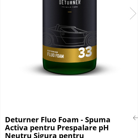
Suprafete Plastic Exterior
Organizatoare auto
Tratament Hidrofob
Parasolare si jaluzele
Suporturi bauturi
Deturner Fluo Foam - Spuma
Activa pentru Prespalare pH
Neutru Sigura pentru