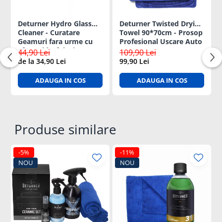
Deturner Hydro Glass
Deturner Twisted Drying
Cleaner - Curatare
Towel 90*70cm - Prosop
Geamuri fara urme cu
Profesional Uscare Auto
Efect Hidrofob si
Fara Urme - 600 GSM
44,90 Lei
109,90 Lei
Evaporare Rapida 250ml
de la 34,90 Lei
99,90 Lei
ADAUGA IN COS
ADAUGA IN COS
Produse similare
-5%
-11%
NOU
NOU