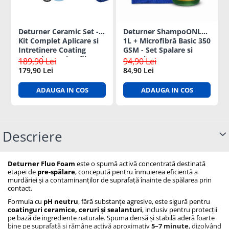
Deturner Ceramic Set -
Deturner ShampoONLY
Kit Complet Aplicare si
1L + Microfibră Basic 350
Intretinere Coating
GSM - Set Spalare si
Ceramic cu Microfibra
Intretinere auto
189,90 Lei
94,90 Lei
Inclusa, ideal cadou
179,90 Lei
84,90 Lei
ADAUGA IN COS
ADAUGA IN COS
Descriere
Deturner Fluo Foam
este o spumă activă concentrată destinată
etapei de
pre-spălare
, concepută pentru înmuierea eficientă a
murdăriei și a contaminanților de suprafață înainte de spălarea prin
contact.
Formula cu
pH neutru
, fără substanțe agresive, este sigură pentru
coatinguri ceramice, ceruri și sealanturi
, inclusiv pentru protecții
pe bază de ingrediente naturale. Spuma densă și stabilă aderă foarte
bine pe suprafață și rămâne activă aproximativ
5–7 minute
, dizolvând