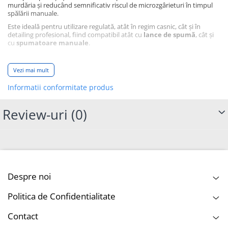
murdăria și reducând semnificativ riscul de microzgârieturi în timpul
spălării manuale.
Este ideală pentru utilizare regulată, atât în regim casnic, cât și în
detailing profesional, fiind compatibil atât cu
lance de spumă
, cât și
cu
spumatoare manuale
.
Beneficii cheie
Vezi mai mult
Spumă activă concentrată pentru pre-spălare sigură
Informatii conformitate produs
pH neutru, nu afectează coatinguri și ceruri
Review-uri
(0)
Putere ridicată de înmuiere a murdăriei
Reduce riscul de microzgârieturi la spălare
Spumă densă și stabilă, cu miros plăcut
Potrivită pentru utilizare frecventă
Despre noi
Suprafețe compatibile
Politica de Confidentialitate
Vopsea auto
Contact
Lac transparent