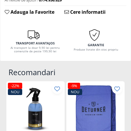
Adauga la Favorite
Cere informatii
TRANSPORT AVANTAJOS
GARANTIE
Ai transport la doar 9,90 lei pentru
Produse livrate din stoc propriu
comenzile de peste 199,90 lei
Recomandari
-22%
-9%
NOU
NOU