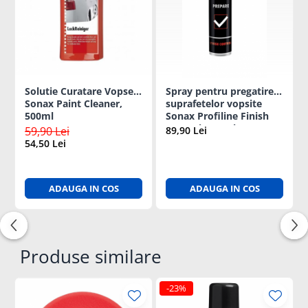
Solutie Curatare Vopsea
Spray pentru pregatirea
Sonax Paint Cleaner,
suprafetelor vopsite
500ml
Sonax Profiline Finish
Control, 400ml
59,90 Lei
89,90 Lei
54,50 Lei
ADAUGA IN COS
ADAUGA IN COS
Produse similare
-23%