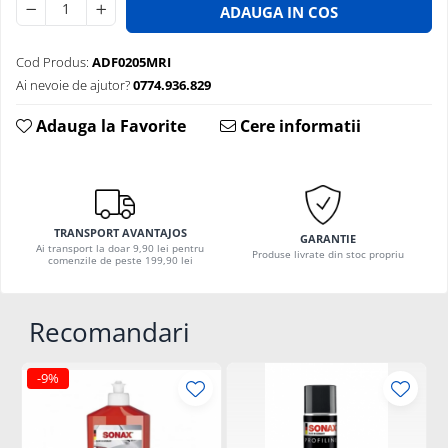
ADAUGA IN COS
Cod Produs:
ADF0205MRI
Ai nevoie de ajutor?
0774.936.829
Adauga la Favorite
Cere informatii
TRANSPORT AVANTAJOS
GARANTIE
Ai transport la doar 9,90 lei pentru
Produse livrate din stoc propriu
comenzile de peste 199,90 lei
Recomandari
-9%