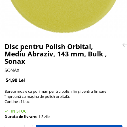
Suprafete Plastic Exterior
Organizatoare auto
Tratament Hidrofob
Parasolare si jaluzele
Suporturi bauturi
Disc pentru Polish Orbital,
Mediu Abraziv, 143 mm, Bulk ,
Sonax
SONAX
54,90 Lei
Burete moale cu pori mari pentru polish fin și pentru finisare
împreună cu mașina de polish orbitală.
Contine : 1 buc.
IN STOC
Durata de livrare:
1-3 zile