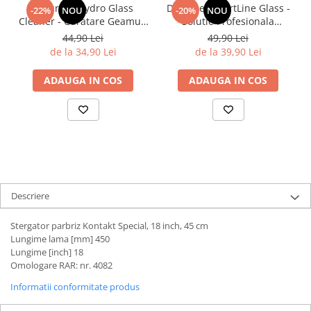
Deturner Hydro Glass
Deturner XpertLine Glass -
-22%
NOU
-20%
NOU
Cleaner - Curatare Geamuri
Solutie Profesionala
fara urme cu Efect Hidrofob
Curatare Geamuri Auto
44,90 Lei
49,90 Lei
si Evaporare Rapida 250ml
500ml
de la 34,90 Lei
de la 39,90 Lei
ADAUGA IN COS
ADAUGA IN COS
Descriere
Stergator parbriz Kontakt Special, 18 inch, 45 cm
Lungime lama [mm] 450
Lungime [inch] 18
Omologare RAR: nr. 4082
Informatii conformitate produs