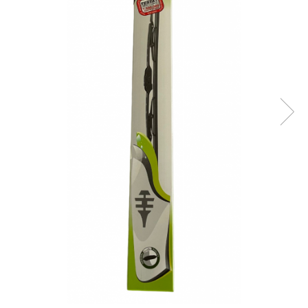
Suprafete Plastic Exterior
Organizatoare auto
Tratament Hidrofob
Parasolare si jaluzele
Suporturi bauturi