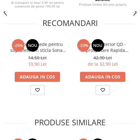
Ai transport la doar 9,90 lei pentru
Produse livrate din stoc propriu
comenzile de peste 199,90 lei
RECOMANDARI
Servetele umede pentru
Deturner Interior QD -
-25%
NOU
-23%
NOU
suprafete din sticla Sonax
Improspatare Rapida
,10buc
Interior cu Finisaj Mat si
14,50 Lei
42,90 Lei
Siguranta pentru Ecrane
10,90 Lei
de la 32,90 Lei
LCD 250ml
ADAUGA IN COS
ADAUGA IN COS
PRODUSE SIMILARE