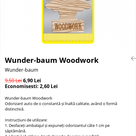
Suprafete Plastic Exterior
Organizatoare auto
Tratament Hidrofob
Parasolare si jaluzele
Suporturi bauturi
Wunder-baum Woodwork
Wunder-baum
9,50 Lei
6,90 Lei
Economisesti:
2,60
Lei
Wunder-baum Woodwork
Odorizant auto de o constantă și înaltă calitate, având o formă
distinctivă.
Instrucțiuni de utilizare:
1. Desfaceți ambalajul și expuneți odorizantul câte 1 cm pe
săptămână.