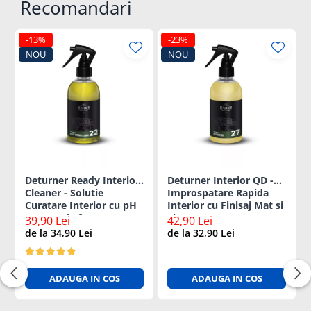
Recomandari
-13%
-23%
NOU
NOU
Deturner Ready Interior
Deturner Interior QD -
Cleaner - Solutie
Improspatare Rapida
Curatare Interior cu pH
Interior cu Finisaj Mat si
Neutru si Efect
Siguranta pentru Ecrane
39,90 Lei
42,90 Lei
Antibacterian 250ml
LCD 250ml
de la 34,90 Lei
de la 32,90 Lei
ADAUGA IN COS
ADAUGA IN COS