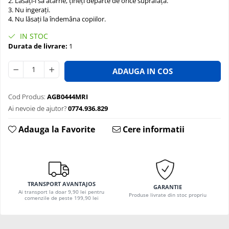
2. Lăsați-l să atârne, țineți departe de orice suprafață.
3. Nu ingerați.
4. Nu lăsați la îndemâna copiilor.
IN STOC
Durata de livrare:
1
ADAUGA IN COS
Cod Produs:
AGB0444MRI
Ai nevoie de ajutor?
0774.936.829
Adauga la Favorite
Cere informatii
TRANSPORT AVANTAJOS
GARANTIE
Ai transport la doar 9,90 lei pentru
Produse livrate din stoc propriu
comenzile de peste 199,90 lei