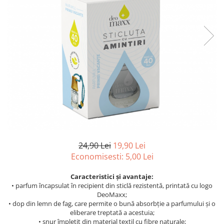
Suprafete Plastic Exterior
Organizatoare auto
Tratament Hidrofob
Parasolare si jaluzele
Suporturi bauturi
24,90 Lei
19,90 Lei
Economisesti:
5,00
Lei
Caracteristici și avantaje:
• parfum încapsulat în recipient din sticlă rezistentă, printată cu logo
DeoMaxx;
• dop din lemn de fag, care permite o bună absorbție a parfumului și o
eliberare treptată a acestuia;
• șnur împletit din material textil cu fibre naturale;