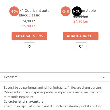
[3-pack ] Odorizant auto
My Shaldan Apple
-36%
-24%
NOU
Black Classic
32,90 Lei
24,90 Lei
24,90 Lei
15,90 Lei
ADAUGA IN COS
ADAUGA IN COS
Descriere
Bucură-te de parfumul amintirilor îndrăgite, în fiecare drum parcurs!
Odorizant conceput special pentru a împrospăta aerul, neutralizând
mirosurile neplăcute.
Caracteristici și avantaje:
• parfum încapsulat în recipient din sticlă rezistentă, printată cu logo