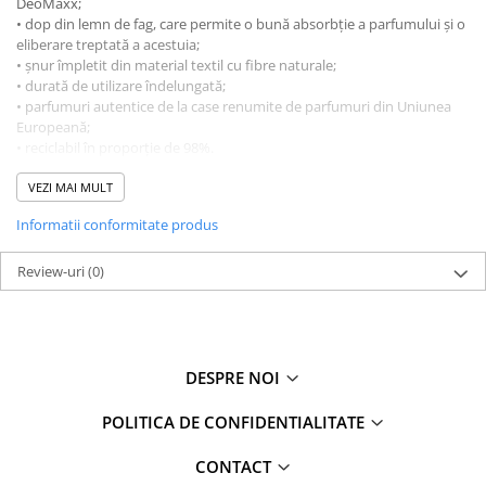
DeoMaxx;
• dop din lemn de fag, care permite o bună absorbție a parfumului și o
eliberare treptată a acestuia;
• șnur împletit din material textil cu fibre naturale;
• durată de utilizare îndelungată;
• parfumuri autentice de la case renumite de parfumuri din Uniunea
Europeană;
• reciclabil în proporție de 98%.
Pe lângă atributele descrise, produsul este conceput într-o manieră
sustenabilă și fabricat din materiale reciclabile.
VEZI MAI MULT
Cantitate parfum
: 5 ml
Informatii conformitate produs
Fabricat în România.
Review-uri
(0)
DESPRE NOI
POLITICA DE CONFIDENTIALITATE
CONTACT