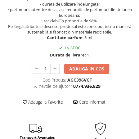
• durată de utilizare îndelungată;
• parfumuri autentice de la case renumite de parfumuri din Uniunea
Europeană;
• reciclabil în proporție de 98%.
Pe lângă atributele descrise, produsul este conceput într-o manieră
sustenabilă și fabricat din materiale reciclabile.
Cantitate parfum
: 5 ml
IN STOC
Durata de livrare:
1
ADAUGA IN COS
Cod Produs:
AGC396VGT
Ai nevoie de ajutor?
0774.936.829
Adauga la Favorite
Cere informatii
Transport Avantajos