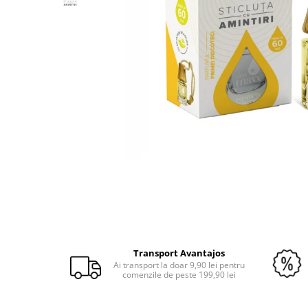
Odorizante auto ventilatie
Suport Auto Telefon
Organizatoare auto
Parasolare si jaluzele
Suporturi bauturi
Cosmetica si Detailing Auto
Interior
Solutii Curatare Interior
Suprafete Plastic Interior
Distribuie
Tapiterii
pe
Accesorii Detailing
Facebook
Exterior
Jante si Anvelope
Transport Avantajos
Polish Auto si Corectie Vopsea
Ai transport la doar 9,90 lei pentru
Pre-spalare si Spuma Auto
comenzile de peste 199,90 lei
Protectie Vopsea
Reconditionare Faruri