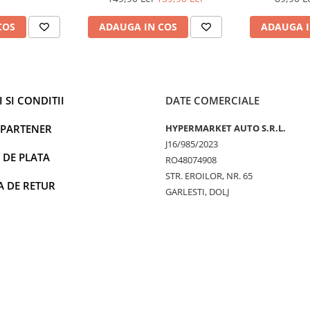
Accesorii Incluse, Finisaj Satinat
Inte
- ideal Cadou
COS
ADAUGA IN COS
ADAUGA I
 SI CONDITII
DATE COMERCIALE
 PARTENER
HYPERMARKET AUTO S.R.L.
J16/985/2023
 DE PLATA
RO48074908
STR. EROILOR, NR. 65
A DE RETUR
GARLESTI, DOLJ