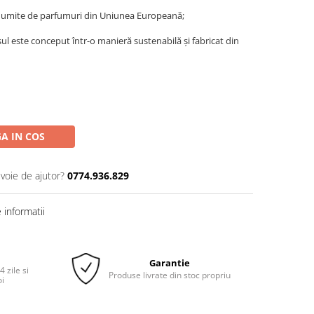
enumite de parfumuri din Uniunea Europeană;
ul este conceput într-o manieră sustenabilă și fabricat din
A IN COS
evoie de ajutor?
0774.936.829
informatii
Garantie
 zile si
Produse livrate din stoc propriu
oi