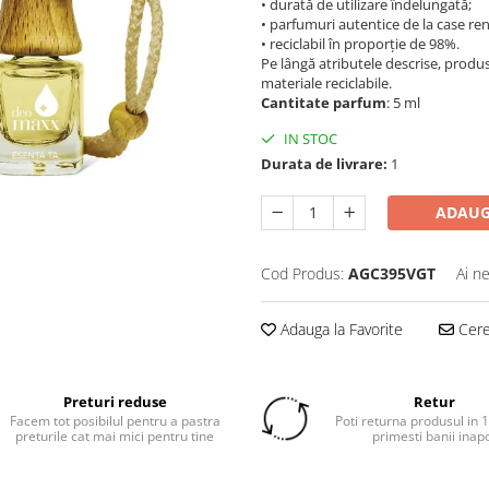
• durată de utilizare îndelungată;
• parfumuri autentice de la case r
• reciclabil în proporție de 98%.
Pe lângă atributele descrise, produs
materiale reciclabile.
Cantitate parfum
: 5 ml
IN STOC
Durata de livrare:
1
ADAUG
Cod Produs:
AGC395VGT
Ai n
Adauga la Favorite
Cere 
Preturi reduse
Retur
Facem tot posibilul pentru a pastra
Poti returna produsul in 14
preturile cat mai mici pentru tine
primesti banii inap