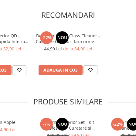
RECOMANDARI
erior QD -
Deturner Hydro Glass Cleaner -
-22%
NOU
pida Interior
Curatare Geamuri fara urme cu
si Siguranta
Efect Hidrofob si Evaporare
a 32,90 Lei
44,90 Lei
de la 34,90 Lei
e LCD 250ml
Rapida 250ml
COS
ADAUGA IN COS
PRODUSE SIMILARE
n Apple
Deturner Interior Set - Kit
Deturner R
-7%
NOU
-22%
NO
Profesional Curatare si
Cleaner 5
4,90 Lei
Protectie Interior Auto cu
Microfiber
149,90 Lei
139,90 Lei
89,90 L