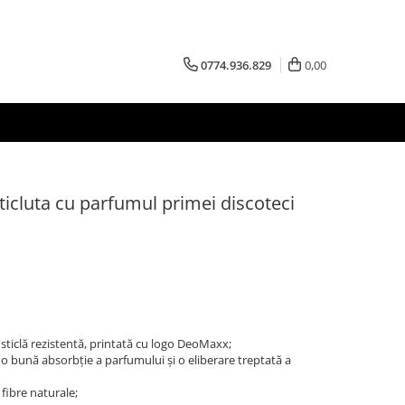
0774.936.829
0,00
icluta cu parfumul primei discoteci
 sticlă rezistentă, printată cu logo DeoMaxx;
 o bună absorbție a parfumului și o eliberare treptată a
 fibre naturale;