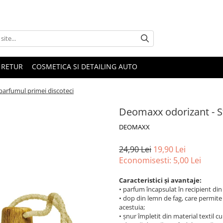
 RETUR
COSMETICA SI DETAILING AUTO
parfumul primei discoteci
Deomaxx odorizant - St
DEOMAXX
24,90 Lei
19,90 Lei
Economisesti:
5,00
Lei
Caracteristici și avantaje:
• parfum încapsulat în recipient din
• dop din lemn de fag, care permite
acestuia;
• șnur împletit din material textil cu