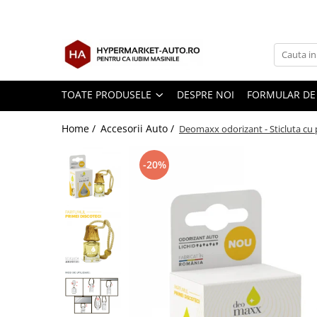
Toate Produsele
Accesorii Auto
Accesorii auto obligatorii
TOATE PRODUSELE
DESPRE NOI
FORMULAR DE
Accesorii Iarna
Home /
Accesorii Auto /
Deomaxx odorizant - Sticluta cu 
Exterior Auto
Stergatoare parbriz
-20%
Huse scaune auto
Huse volan
Interior Auto
Covorase Auto
Odorizante auto de agatat
Odorizante auto lichide
Odorizante auto tip conserva