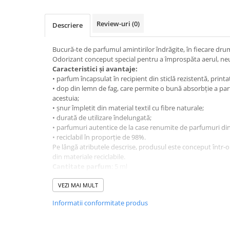
Solutii Curatare Exterior
Review-uri
(0)
Descriere
Sticla Auto
Suprafete Plastic Exterior
Bucură-te de parfumul amintirilor îndrăgite, în fiecare dru
Tratament Hidrofob
Odorizant conceput special pentru a împrospăta aerul, neu
Electrice si Electronice Auto
Caracteristici și avantaje:
• parfum încapsulat în recipient din sticlă rezistentă, prin
Aspiratoare Auto
• dop din lemn de fag, care permite o bună absorbție a parf
Carduri si Stick-uri de Memorie
acestuia;
• șnur împletit din material textil cu fibre naturale;
Casti bluetooth
• durată de utilizare îndelungată;
Incarcatoare Auto
• parfumuri autentice de la case renumite de parfumuri d
• reciclabil în proporție de 98%.
Modulatoare FM si MP3 auto
Pe lângă atributele descrise, produsul este conceput într-o
din materiale reciclabile.
Accesorii biciclete
Cantitate parfum
: 5 ml
Accesorii pentru biciclete
Fabricat în România.
VEZI MAI MULT
Intretinere biciclete
Informatii conformitate produs
Iluminare Auto
Becuri auto