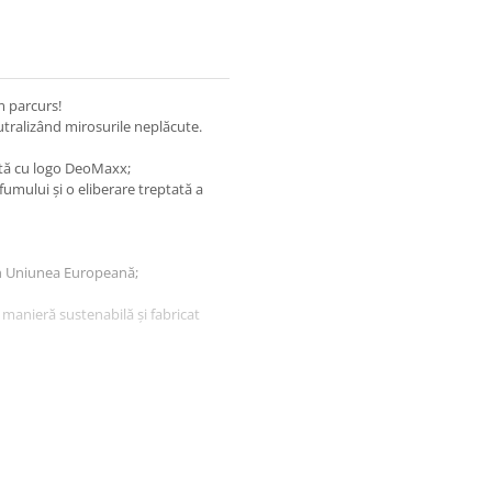
m parcurs!
tralizând mirosurile neplăcute.
tată cu logo DeoMaxx;
umului și o eliberare treptată a
in Uniunea Europeană;
 manieră sustenabilă și fabricat